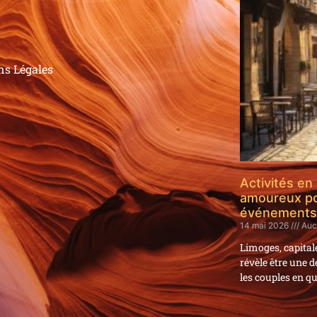
t
ns Légales
Activités en
amoureux po
événements c
14 mai 2026
Auc
Limoges, capitale
révèle être une
les couples en q