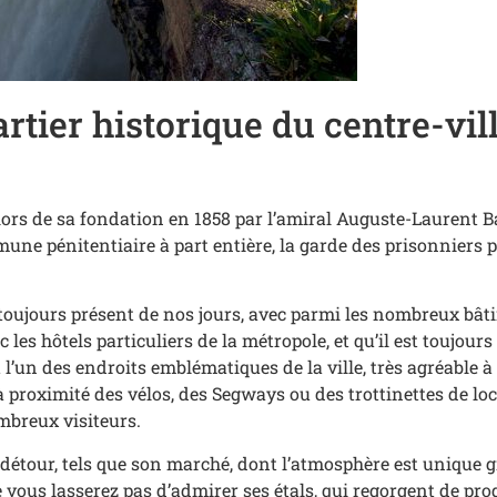
uartier historique du centre-vil
 lors de sa fondation en 1858 par l’amiral Auguste-Laurent B
mune pénitentiaire à part entière, la garde des prisonniers
f, toujours présent de nos jours, avec parmi les nombreux bât
es hôtels particuliers de la métropole, et qu’il est toujours 
 l’un des endroits emblématiques de la ville, très agréable à 
 à proximité des vélos, des Segways ou des trottinettes de l
mbreux visiteurs.
e détour, tels que son marché, dont l’atmosphère est unique 
 vous lasserez pas d’admirer ses étals, qui regorgent de prod