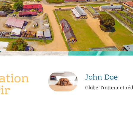
ation
John Doe
ir
Globe Trotteur et ré