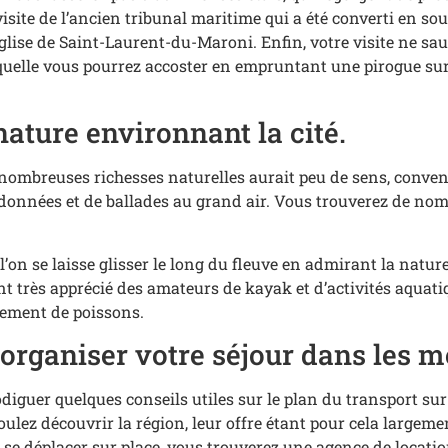
site de l’ancien tribunal maritime qui a été converti en sous
glise de Saint-Laurent-du-Maroni. Enfin, votre visite ne sau
 laquelle vous pourrez accoster en empruntant une pirogue sur
nature environnant la cité.
nombreuses richesses naturelles aurait peu de sens, conven
andonnées et de ballades au grand air. Vous trouverez de nom
’on se laisse glisser le long du fleuve en admirant la natur
t très apprécié des amateurs de kayak et d’activités aquatiq
alement de poissons.
organiser votre séjour dans les m
diguer quelques conseils utiles sur le plan du transport su
oulez découvrir la région, leur offre étant pour cela largemen
r se déplacer sur place, vous trouverez une agence de loca