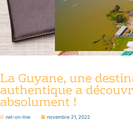
La Guyane, une destin
authentique a découvr
absolument !
net-on-line
novembre 21, 2022