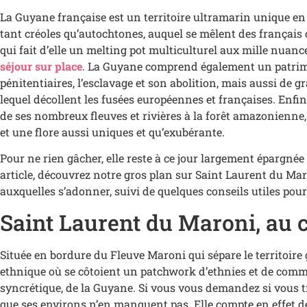
La Guyane française est un territoire ultramarin unique en 
tant créoles qu’autochtones, auquel se mêlent des français
qui fait d’elle un melting pot multiculturel aux mille nuanc
séjour sur place
. La Guyane comprend également un patrimoin
pénitentiaires, l’esclavage et son abolition, mais aussi de 
lequel décollent les fusées européennes et françaises. Enfi
de ses nombreux fleuves et rivières à la forêt amazonienne, 
et une flore aussi uniques et qu’exubérante.
Pour ne rien gâcher, elle reste à ce jour largement épargnée
article, découvrez notre gros plan sur Saint Laurent du Maron
auxquelles s’adonner, suivi de quelques conseils utiles pour
Saint Laurent du Maroni, au c
Située en bordure du Fleuve Maroni qui sépare le territoire
ethnique où se côtoient un patchwork d’ethnies et de commun
syncrétique, de la Guyane. Si vous vous demandez si vous 
que ses environs n’en manquent pas. Elle compte en effet d