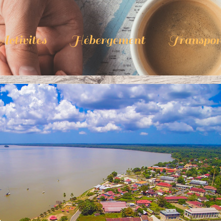
ctivités
Hébergement
Transpor