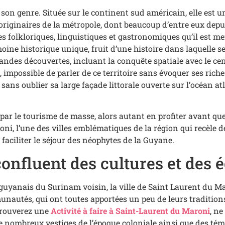
son genre. Située sur le continent sud américain, elle est 
 originaires de la métropole, dont beaucoup d’entre eux de
es folkloriques, linguistiques et gastronomiques qu’il est m
e historique unique, fruit d’une histoire dans laquelle se
grandes découvertes, incluant la conquête spatiale avec le c
n, impossible de parler de ce territoire sans évoquer ses ri
sans oublier sa large façade littorale ouverte sur l’océan a
 par le tourisme de masse, alors autant en profiter avant que
i, l’une des villes emblématiques de la région qui recèle de l
 faciliter le séjour des néophytes de la Guyane.
onfluent des cultures et des 
 guyanais du Surinam voisin, la ville de Saint Laurent du Ma
autés, qui ont toutes apportées un peu de leurs traditions 
trouverez une
Activité à faire à Saint-Laurent du Maroni
, ne
e nombreux vestiges de l’époque coloniale ainsi que des té