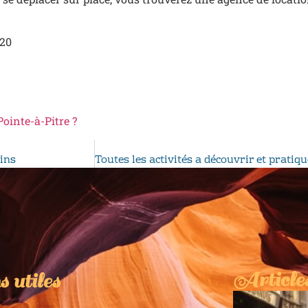
20
Pointe-à-Pitre ?
ains
Articles
s utiles