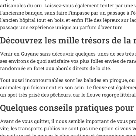
artisanales du cru. Laissez-vous également tenter par une vi
l’ancienne banque, sans faire l’impasse par un passage à l’é
l’ancien hôpital tout en bois, et enfin l’île des lépreux sur
passage une expérience unique au parfum d’aventure.
Découvrez les mille trésors de la 
Venir en Guyane sans découvrir quelques-unes de ses très 
ses environs de quoi satisfaire vos plus folles envies de r
randonnée en foret aux abords directs de la cité.
Tout aussi incontournables sont les balades en pirogue, ou l
animales qui foisonnent en son sein. Le fleuve est égalemen
un spot très prisé des pêcheurs, car le fleuve regorge littér
Quelques conseils pratiques pour 
Avant de vous quitter, il nous semble important de vous pro
vite, les transports publics ne sont pas une option si vous v
de voiture est le moyen le plus pratique et économique pou