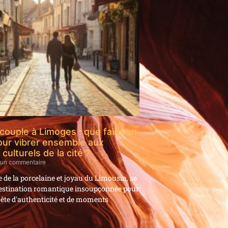
 couple à Limoges : que faire en
ur vibrer ensemble aux
ulturels de la cité ?
un commentaire
 de la porcelaine et joyau du Limousin, se
 destination romantique insoupçonnée pour
uête d'authenticité et de moments