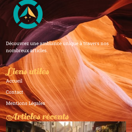
Découvrez une ambiance unique à travers nos
nombreux articles.
Liens utiles
Accueil
Contact
Mentions Légales
Articles récents